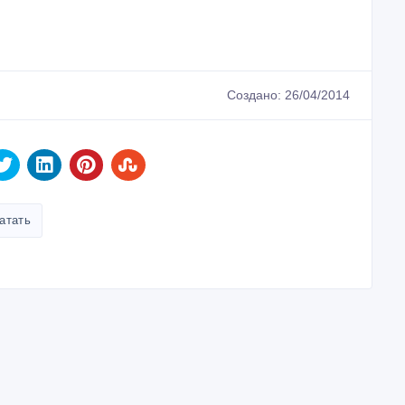
0 тенге 〒
12 000 тенге 〒
уточно и по часам в г.
посуточно и по часам в 
льск
Уральск
/08/2026
04/08/2026