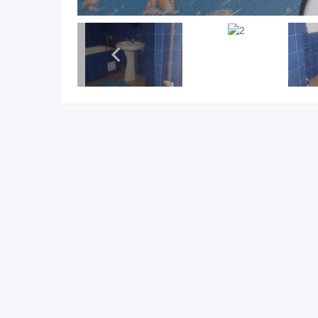
ID: 347332
Пожаловаться на объявление
Распеч
Похожие объявления