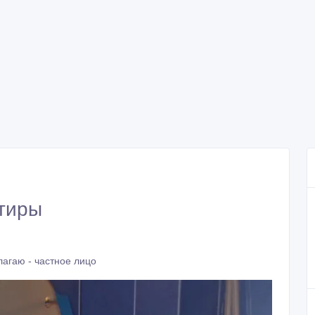
ртиры
агаю - частное лицо