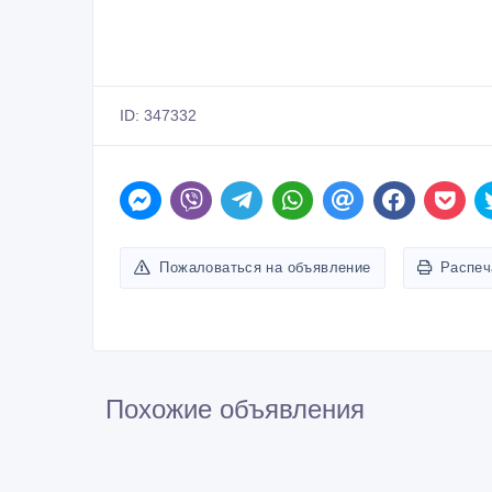
14 000 тенге 〒
9 00
сдам посуточно 1-, 2- , 3-
пос
комнатную квартиру
Ура
04/08/2026
04