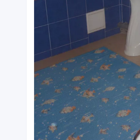
Сдам 3-хкомнатную квартиру. Район ост. революц
автомат, Wi-fi. Квартира светлая и уютная. Пере
Если Вы приехали в командировку, то мы предост
посредников