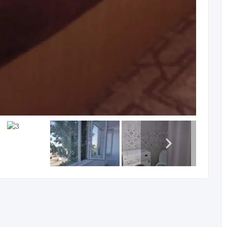
. Район институтов Евразия, КазИИТУ, ЗакИИТУ, ТЦ
 Квартиры оборудованы всей необходимой бытовой
 микроволновая печь, стиральная машина-автомат,
а светлая и теплая. Удобно расположены автобусные
 мы предоставим Вам пакет необходимых документов.