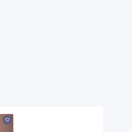
нных пользователей сайта AdMir третьим лицам. Мы
ать о правилах конфиденциальности Google
нажмите