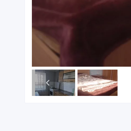
Сдам посуточно и по часам 2-хкомнатную квартиру
Атриум, Сити-центр, ост. Революции, ж/д вокзал.
техникой: сплит-система, кабельное телевидение,
интернет Wi-Fi. Чисто, тихо, комфортно. Квартир
остановки. Если Вы приехали в командировку, то
Работаем без посредников