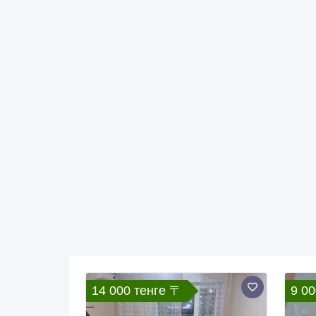
04/08/2026
04
Аренда квартир посуточно
А
Казахстан, Уральск
Ка
Copyright © 2009-2026 AdMir. All rights reserved.
Администрация сайта AdMir не несет ответственност
Конфиденциальность наших пользователей ценится. 
не несем ответственность за правила конфиденциальн
На некоторых страницах нашего сайта представлена р
тут
.