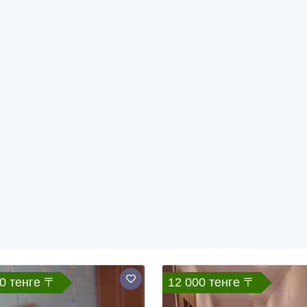
/08/2026
04/08/2026
ренда квартир посуточно
Аренда квартир посуточно
захстан, Уральск
Казахстан, Уральск
ь за содержание размещенных объявлений.
Мы не продаем и не передаем личную информацию зарегистрирова
ости сайтов на которые ссылается AdMir.
еклама Google Adsense Advertising Network. Чтобы подробней узн
Контакты