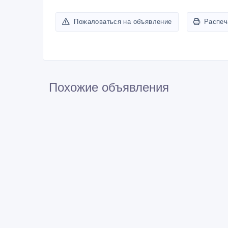
14 000 тенге 〒
9 00
сдам посуточно 1-, 2- , 3-
пос
комнатную квартиру
Ура